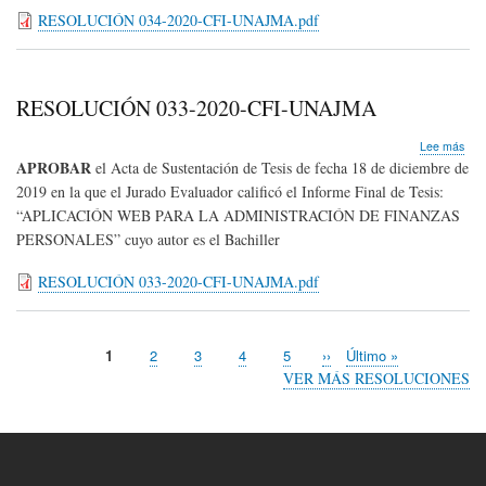
RESOLUCIÓN 034-2020-CFI-UNAJMA.pdf
RESOLUCIÓN 033-2020-CFI-UNAJMA
sob
Lee más
RE
APROBAR
el Acta de Sustentación de Tesis de fecha 18 de diciembre de
033
2019 en la que el Jurado Evaluador calificó el Informe Final de Tesis:
202
“
APLICACIÓN WEB PARA LA ADMINISTRACIÓN DE FINANZAS
CFI
UN
PERSONALES
”
cuyo autor es el Bachiller
RESOLUCIÓN 033-2020-CFI-UNAJMA.pdf
Página
1
Page
2
Page
3
Page
4
Page
5
Siguiente
››
Última
Último »
Paginación
actual
página
página
VER MÁS RESOLUCIONES