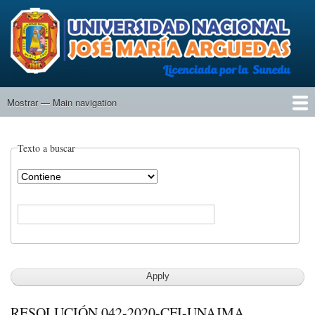
Pasar
al
contenido
principal
Mostrar — Main navigation
Main
navigation
Inicio
Universidad
Actas
Texto a buscar
Operador
RESOLUCIÓN 042-2020-CFI-UNAJMA