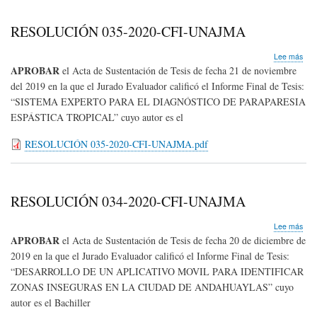
RESOLUCIÓN 035-2020-CFI-UNAJMA
sob
Lee más
RE
APROBAR
el Acta de Sustentación de Tesis de fecha 21 de noviembre
035
del 2019 en la que el Jurado Evaluador calificó el Informe Final de Tesis:
202
“
SISTEMA EXPERTO PARA EL DIAGNÓSTICO DE PARAPARESIA
CFI
UN
ESPÁSTICA TROPICAL”
cuyo autor es el
RESOLUCIÓN 035-2020-CFI-UNAJMA.pdf
RESOLUCIÓN 034-2020-CFI-UNAJMA
sob
Lee más
RE
APROBAR
el Acta de Sustentación de Tesis de fecha 20 de diciembre de
034
2019 en la que el Jurado Evaluador calificó el Informe Final de Tesis:
202
“
DESARROLLO DE UN APLICATIVO MOVIL PARA IDENTIFICAR
CFI
UN
ZONAS INSEGURAS EN LA CIUDAD DE ANDAHUAYLAS”
cuyo
autor es el Bachiller