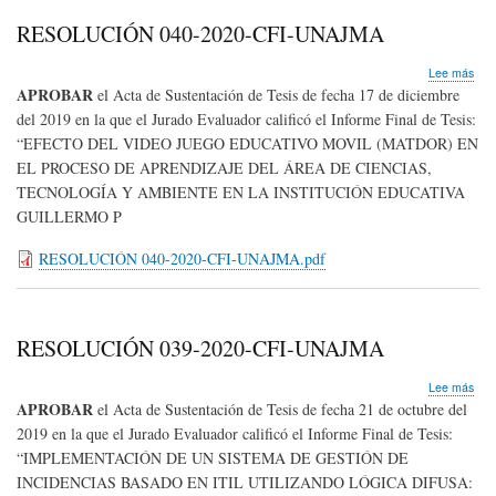
RESOLUCIÓN 040-2020-CFI-UNAJMA
sob
Lee más
RE
APROBAR
el Acta de Sustentación de Tesis de fecha 17 de diciembre
040
del 2019 en la que el Jurado Evaluador calificó el Informe Final de
Tesis:
202
“EFECTO DEL VIDEO JUEGO EDUCATIVO MOVIL (MATDOR) EN
CFI
UN
EL PROCESO DE APRENDIZAJE DEL ÁREA DE CIENCIAS,
TECNOLOGÍA Y AMBIENTE EN LA INSTITUCIÓN EDUCATIVA
GUILLERMO P
RESOLUCIÓN 040-2020-CFI-UNAJMA.pdf
RESOLUCIÓN 039-2020-CFI-UNAJMA
sob
Lee más
RE
APROBAR
el Acta de Sustentación de Tesis de fecha 21 de octubre del
039
2019 en la que el Jurado Evaluador calificó el Informe Final de
Tesis:
202
“IMPLEMENTACIÓN DE UN SISTEMA DE GESTIÓN DE
CFI
UN
INCIDENCIAS BASADO EN ITIL UTILIZANDO LÓGICA DIFUSA: