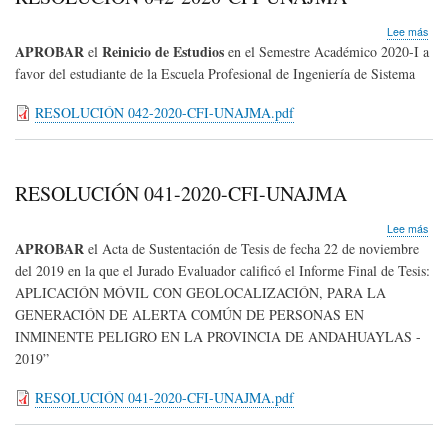
sob
Lee más
RE
APROBAR
Reinicio de Estudios
el
en el Semestre Académico 2020-I
a
042
favor del
estudiante de la Escuela Profesional de Ingeniería de Sistema
202
CFI
RESOLUCIÓN 042-2020-CFI-UNAJMA.pdf
UN
RESOLUCIÓN 041-2020-CFI-UNAJMA
sob
Lee más
RE
APROBAR
el Acta de Sustentación de Tesis de fecha 22 de noviembre
041
del 2019 en la que el Jurado Evaluador calificó el Informe Final de
Tesis:
202
APLICACIÓN MÓVIL CON GEOLOCALIZACIÓN, PARA LA
CFI
UN
GENERACIÓN DE ALERTA COMÚN DE PERSONAS EN
INMINENTE PELIGRO EN LA PROVINCIA DE ANDAHUAYLAS -
2019”
RESOLUCIÓN 041-2020-CFI-UNAJMA.pdf