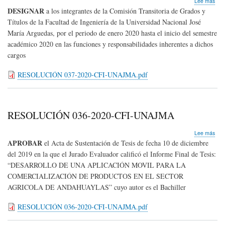
Lee más
RE
DESIGNAR
a los integrantes de la Comisión Transitoria de Grados y
037
Títulos de la Facultad de Ingeniería de la Universidad Nacional José
202
María Arguedas, por el periodo
de enero 2020 hasta el inicio del semestre
CFI
UN
académico 2020
en las funciones y responsabilidades inherentes a dichos
cargos
RESOLUCIÓN 037-2020-CFI-UNAJMA.pdf
RESOLUCIÓN 036-2020-CFI-UNAJMA
sob
Lee más
RE
APROBAR
el Acta de Sustentación de Tesis de fecha 10 de diciembre
036
del 2019 en la que el Jurado Evaluador calificó el Informe Final de Tesis:
202
“
DESARROLLO DE UNA APLICACIÓN MOVIL PARA LA
CFI
UN
COMERCIALIZACIÓN DE PRODUCTOS EN EL SECTOR
AGRICOLA DE ANDAHUAYLAS”
cuyo autor es el Bachiller
RESOLUCIÓN 036-2020-CFI-UNAJMA.pdf