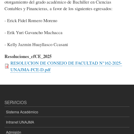
otorgamiento del grado académico de Bachiller en Ciencias
Contables y Financieras, a favor de los siguientes egresados:
- Erick Fidel Romero Moreno
- Erik Yuri Gavancho Machacca
- Kelly Jazmin Huayllasco Ccasani
Resoluciones_cfCE_2025
RESOLUCION DE CONSEJO DE FACULTAD N°162-2025-
UNAJMA-FCE-D.pdf
SERVICIOS
Sistema Académico
Intranet UNAJMA
Admisión