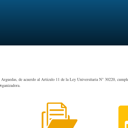
Pasar
al
contenido
principal
a Arguedas, de acuerdo al Artículo 11 de la Ley Universitaria N° 30220, cumpl
Organizadora.